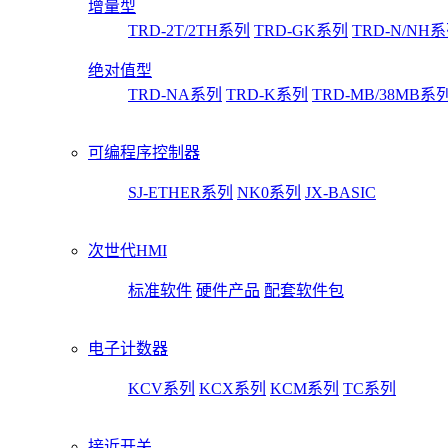
增量型
TRD-2T/2TH系列
TRD-GK系列
TRD-N/NH
绝对值型
TRD-NA系列
TRD-K系列
TRD-MB/38MB系
可编程序控制器
SJ-ETHER系列
NK0系列
JX-BASIC
次世代HMI
标准软件
硬件产品
配套软件包
电子计数器
KCV系列
KCX系列
KCM系列
TC系列
接近开关