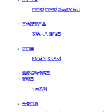
电感型
电容型
新品S20系列
其他配套产品
安装夹具
连轴器
继电器
KM系列
KL系列
温度振动传感器
变频器
V90系列
开关电源